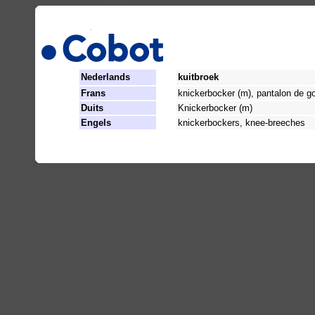
Nederlands
kuitbroek
Frans
knickerbocker (m), pantalon de go
Duits
Knickerbocker (m)
Engels
knickerbockers, knee-breeches